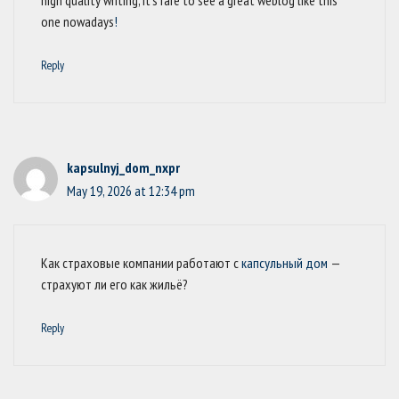
high quality writing, it’s rare to see a great weblog like this
one nowadays
!
Reply
kapsulnyj_dom_nxpr
May 19, 2026 at 12:34 pm
Как страховые компании работают с
капсульный дом
—
страхуют ли его как жильё?
Reply