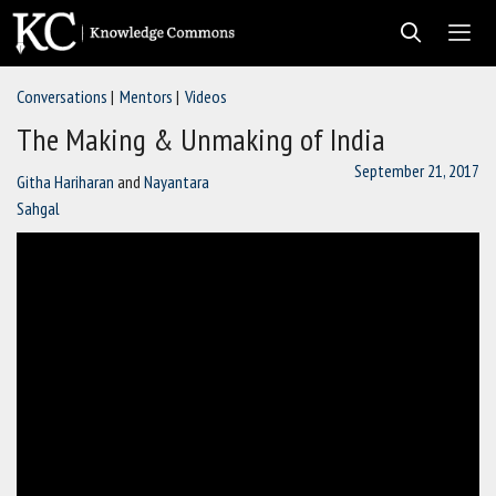
Skip
to
content
Conversations
Mentors
Videos
Men
The Making & Unmaking of India
September 21, 2017
Githa Hariharan
and
Nayantara
Sahgal