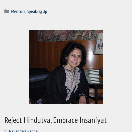
Categories
Mentors
,
Speaking Up
Reject Hindutva, Embrace Insaniyat
by
Nayantara Sahgal