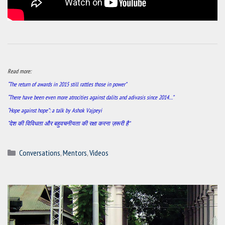
Read more:
“The return of awards in 2015 still rattles those in power”
“There have been even more atrocities against dalits and adivasis since 2014…”
“Hope against hope”: a talk by Ashok Vajpeyi
“देश की विविधता और बहुवचनीयता की रक्षा करना ज़रूरी है”
Categories
Conversations
,
Mentors
,
Videos