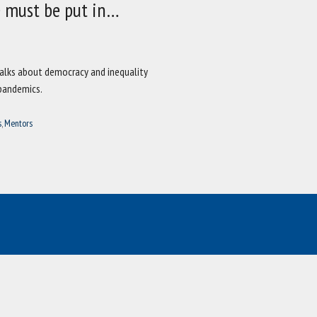
 must be put in…
talks about democracy and inequality
 pandemics.
s
,
Mentors