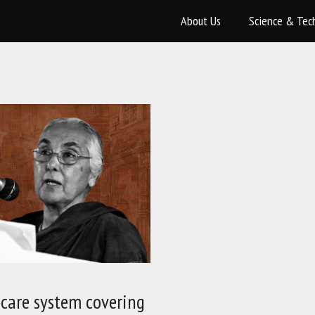
About Us
Science & Tec
hcare system covering