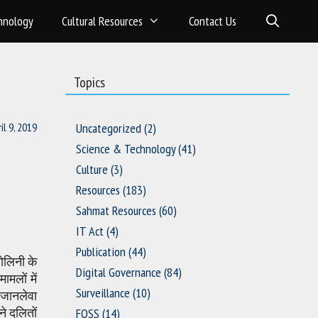
hnology
Cultural Resources
Contact Us
Topics
il 9, 2019
Uncategorized
(2)
Science & Technology
(41)
Culture
(3)
Resources
(183)
Sahmat Resources
(60)
IT Act
(4)
Publication
(44)
ोलिनी के
Digital Governance
(84)
ामलों में
Surveillance
(10)
 जानलेवा
े दलितों
FOSS
(14)